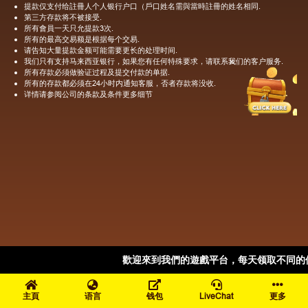
提款仅支付给註冊人个人银行户口（戶口姓名需與當時註冊的姓名相同.
第三方存款将不被接受.
所有會員一天只允提款3次.
所有的最高交易额是根据每个交易.
请告知大量提款金额可能需要更长的处理时间.
×
我们只有支持马来西亚银行，如果您有任何特殊要求，请联系我们的客户服务.
所有存款必须做验证过程及提交付款的单据.
所有的存款都必须在24小时内通知客服，否者存款将没收.
详情请参阅公司的条款及条件更多细节
歡迎來到我們的遊戲平台，每天领取不同的
主頁
语言
钱包
LiveChat
更多