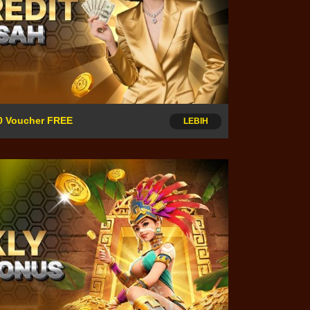
10 Voucher FREE
LEBIH