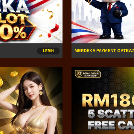
MERDEKA PAYMENT GATEWAY
LEBIH