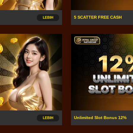
5 SCATTER FREE CASH
LEBIH
Unlimited Slot Bonus 12%
LEBIH