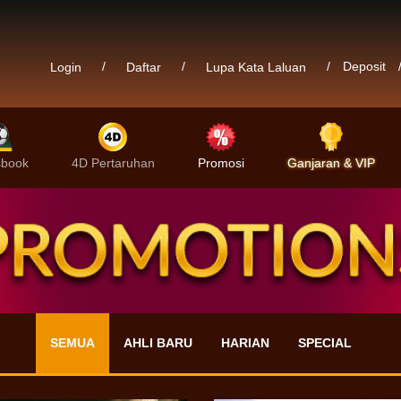
/
/
/
Deposit
Login
Daftar
Lupa Kata Laluan
sbook
4D Pertaruhan
Promosi
Ganjaran & VIP
SEMUA
AHLI BARU
HARIAN
SPECIAL