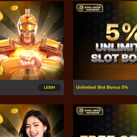
Unlimited Slot Bonus 5%
LEBIH