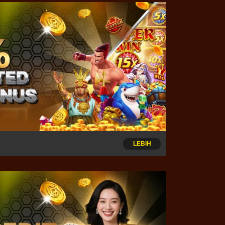
LEBIH