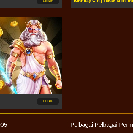
Birthday Gift | Tekan More In
LEBIH
LEBIH
005
Pelbagai Pelbagai Perm