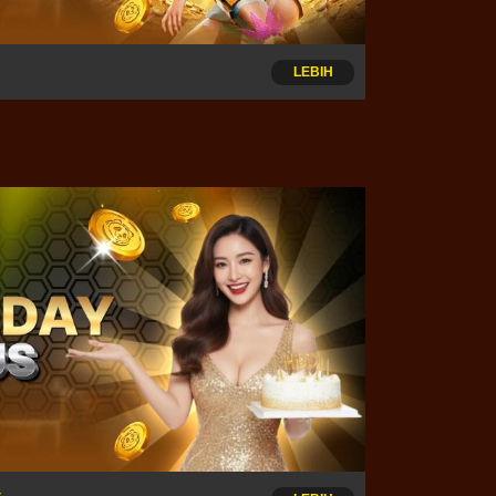
LEBIH