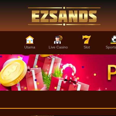
Utama
Live Casino
Slot
Sport