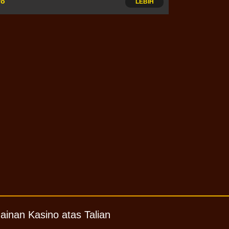
fo
LEBIH
ainan Kasino atas Talian